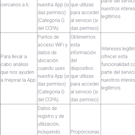
parte del servic
cercanos a ti.
nuestra App (si
que utilizas
nuestros intere
das permiso)
para acceder
legítimos.
(Categoría G
al servicio (si
del CCPA).
das permiso).
Puntos de
Obtenemos
acceso WiFi y
esta
Intereses legíti
datos de
información
Para llevar a
ofrecer esta
ubicación
del
cabo análisis
funcionalidad 
cuando uses
dispositivo
que nos ayuden
parte del servic
nuestra App (si
que utilizas
a mejorar la App.
nuestros intere
das permiso)
para acceder
legítimos.
(Categoría G
al servicio (si
del CCPA).
das permiso).
Datos de
registro y de
utilización,
incluyendo
Proporcionas