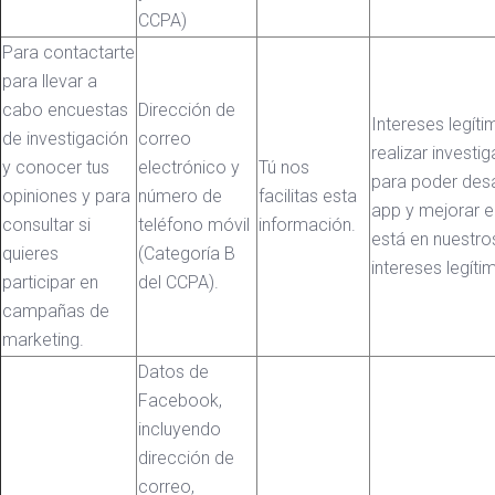
CCPA)
Para contactarte
para llevar a
cabo encuestas
Dirección de
Intereses legíti
de investigación
correo
realizar investi
y conocer tus
electrónico y
Tú nos
para poder desar
opiniones y para
número de
facilitas esta
app y mejorar el
consultar si
teléfono móvil
información.
está en nuestro
quieres
(Categoría B
intereses legíti
participar en
del CCPA).
campañas de
marketing.
Datos de
Facebook,
incluyendo
dirección de
correo,