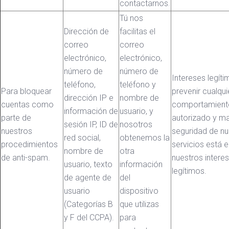
contactarnos.
Tú nos
Dirección de
facilitas el
correo
correo
electrónico,
electrónico,
número de
número de
Intereses legíti
teléfono,
teléfono y
Para bloquear
prevenir cualqui
dirección IP e
nombre de
cuentas como
comportamient
información de
usuario, y
parte de
autorizado y ma
sesión IP, ID de
nosotros
nuestros
seguridad de nu
red social,
obtenemos la
procedimientos
servicios está e
nombre de
otra
de anti-spam.
nuestros intere
usuario, texto
información
legítimos.
de agente de
del
usuario
dispositivo
(Categorías B
que utilizas
y F del CCPA).
para