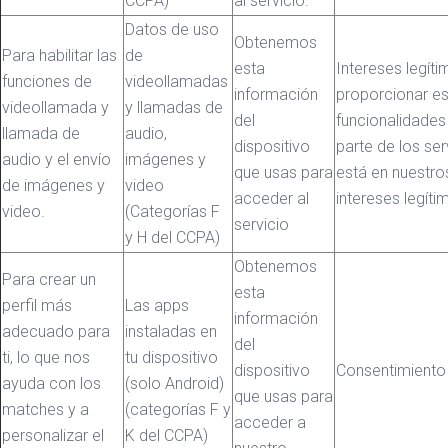
CCPA)
al servicio.
Datos de uso
Obtenemos
Para habilitar las
de
esta
Intereses legíti
funciones de
videollamadas
información
proporcionar e
videollamada y
y llamadas de
del
funcionalidade
llamada de
audio,
dispositivo
parte de los ser
audio y el envío
imágenes y
que usas para
está en nuestro
de imágenes y
video
acceder al
intereses legíti
video.
(Categorías F
servicio
y H del CCPA)
Obtenemos
Para crear un
esta
perfil más
Las apps
información
adecuado para
instaladas en
del
ti, lo que nos
tu dispositivo
dispositivo
Consentimiento
ayuda con los
(solo Android)
que usas para
matches y a
(categorías F y
acceder a
personalizar el
K del CCPA)