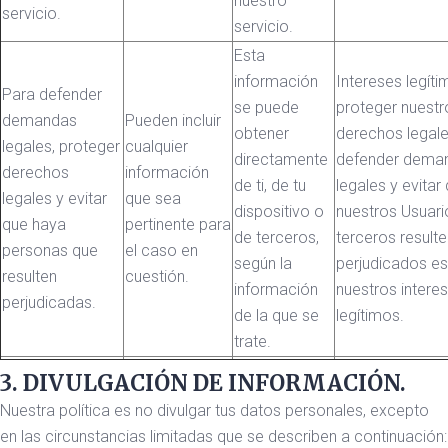
nuestro
servicio.
servicio.
Esta
información
Intereses legíti
Para defender
se puede
proteger nuestr
demandas
Pueden incluir
obtener
derechos legale
legales, proteger
cualquier
directamente
defender dema
derechos
información
de ti, de tu
legales y evitar
legales y evitar
que sea
dispositivo o
nuestros Usuari
que haya
pertinente para
de terceros,
terceros resulte
personas que
el caso en
según la
perjudicados es
resulten
cuestión.
información
nuestros intere
perjudicadas.
de la que se
legítimos.
trate.
3. DIVULGACIÓN DE INFORMACIÓN.
Nuestra política es no divulgar tus datos personales, excepto
en las circunstancias limitadas que se describen a continuación: