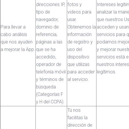
direcciones IP,
fotos y
Intereses legíti
tipo de
videos para
analizar la mane
navegador,
usar.
que nuestros Us
Para llevar a
dominio de
Obtenemos la
acceden y usan
cabo análisis
referencia,
información
servicios para 
que nos ayuden
páginas a las
de registro y
podamos mejora
a mejorar la App.
que se ha
uso del
y mejorar nuest
accedido,
dispositivo
servicios está e
operador de
que utilizas
nuestros intere
telefonía móvil
para acceder
legítimos.
y términos de
al servicio.
búsqueda
(Categorías F
y H del CCPA).
Tú nos
facilitas la
dirección de