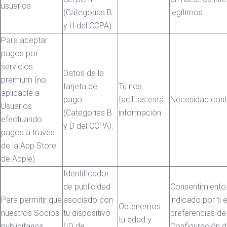
usuarios
(Categorías B
legítimos.
y H del CCPA).
Para aceptar
pagos por
servicios
Datos de la
premium (no
tarjeta de
Tú nos
aplicable a
pago
facilitas está
Necesidad cont
Usuarios
(Categorías B
información.
efectuando
y D del CCPA).
pagos a través
de la App Store
de Apple).
Identificador
de publicidad
Consentimiento:
Para permitir que
asociado con
indicado por ti 
Obtenemos
nuestros Socios
tu dispositivo
preferencias de
tu edad y
publicitarios
(ID de
Configuración 