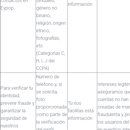
contactos en
sexuales,
información.
Eypop.
género no
binario,
religión, origen
étnico,
fotografías,
etc.
(Categorías C,
H, I, J del
CCPA).
Número de
teléfono y, si
Intereses legíti
Para verificar tu
se solicita,
asegurarnos qu
identidad,
foto
cuentas no han 
prevenir fraude y
Tú nos
proporcionada
creadas de ma
garantizar la
facilitas está
como parte de
fraudulenta y pr
seguridad de
información.
la verificación
los usuarios del 
nuestros
del perfil
en nuestros int