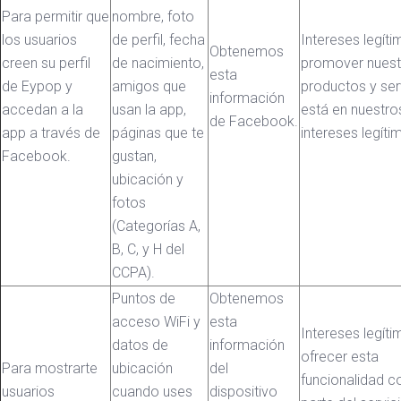
Para permitir que
nombre, foto
los usuarios
de perfil, fecha
Intereses legíti
Obtenemos
creen su perfil
de nacimiento,
promover nuest
esta
de Eypop y
amigos que
productos y ser
información
accedan a la
usan la app,
está en nuestro
de Facebook.
app a través de
páginas que te
intereses legíti
Facebook.
gustan,
ubicación y
fotos
(Categorías A,
B, C, y H del
CCPA).
Puntos de
Obtenemos
acceso WiFi y
esta
Intereses legíti
datos de
información
ofrecer esta
Para mostrarte
ubicación
del
funcionalidad 
usuarios
cuando uses
dispositivo