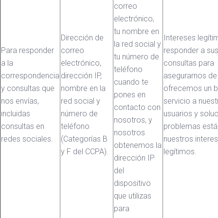
correo
electrónico,
tu nombre en
Dirección de
Intereses legíti
la red social y
Para responder
correo
responder a su
tu número de
a la
electrónico,
consultas para
teléfono
correspondencia
dirección IP,
asegurarnos de
cuando te
y consultas que
nombre en la
ofrecemos un 
pones en
nos envías,
red social y
servicio a nuest
contacto con
incluidas
número de
usuarios y sol
nosotros, y
consultas en
teléfono
problemas está
nosotros
redes sociales.
(Categorías B
nuestros intere
obtenemos la
y F del CCPA).
legítimos.
dirección IP
del
dispositivo
que utilizas
para