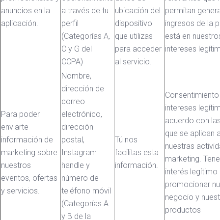
anuncios en la
a través de tu
ubicación del
permitan gener
aplicación.
perfil
dispositivo
ingresos de la p
(Categorías A,
que utilizas
está en nuestro
C y G del
para acceder
intereses legíti
CCPA)
al servicio.
Nombre,
dirección de
Consentimiento
correo
intereses legíti
Para poder
electrónico,
acuerdo con las
enviarte
dirección
que se aplican 
información de
postal,
Tú nos
nuestras activi
marketing sobre
Instagram
facilitas esta
marketing. Ten
nuestros
handle y
información.
interés legítimo
eventos, ofertas
número de
promocionar nu
y servicios.
teléfono móvil
negocio y nues
(Categorías A
productos
y B de la