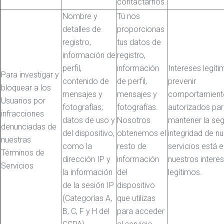
contactarnos.
Nombre y
Tú nos
detalles de
proporcionas
registro,
tus datos de
información de
registro,
perfil,
información
Intereses legíti
Para investigar y
contenido de
de perfil,
prevenir
bloquear a los
mensajes y
mensajes y
comportamient
Usuarios por
fotografías;
fotografías.
autorizados pa
infracciones
datos de uso y
Nosotros
mantener la seg
denunciadas de
del dispositivo,
obtenemos el
integridad de n
nuestras
como la
resto de
servicios está e
Términos de
dirección IP y
información
nuestros intere
Servicios
la información
del
legítimos.
de la sesión IP
dispositivo
(Categorías A,
que utilizas
B, C, F y H del
para acceder