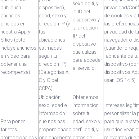
sexo de ti, y
publiquen
dispositivo),
privacidad/Conf
la ID del
anuncios
edad, sexo y
de cookies y a 
dispositivo y
dirigidos en
dirección IP (y
las preferencia
la dirección
nuestra App y
tus
privacidad de tu
IP del
Sitios (esto
ubicaciones
navegador o dis
dispositivo
incluye anuncios
estimadas
(cuando lo requi
que utilizas
en vídeo para
según tu
fabricante de tu
para acceder
obtener una
dirección IP)
dispositivo (por
al servicio.
recompensa)
(Categorías A,
dispositivos Ap
C y G del
usan iOS 14.5)
CCPA)
Ubicación,
Obtenemos
sexo, edad e
información
Intereses legíti
información
sobre tu
personalizar la 
Para poner
que nos has
edad, sexo y
para que nuest
tarjetas
proporcionado
perfil de ti, y
usuarios vean a
promocionales y
opcionalmente
datos de
relevantes que 